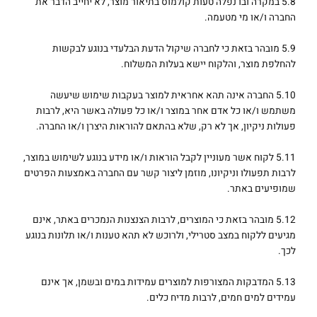
5.8 במקרה ובו נפלה טעות קולמוס בתיאור מוצר, לא יחייב הדבר את
החברה ו/או מי מטעמה.
5.9 מובהר בזאת כי לחברה שיקול הדעת הבלעדי בנוגע לבקשות
להחלפת מוצר, והלקוח יישא בעלות המשלוח.
5.10 החברה אינה תהא אחראית למוצר בעקבות שימוש שיעשה
משתמש ו/או כל אדם אחר במוצר ו/או כל פעולה באשר היא, לרבות
פעולות ניקיון, אך לא רק, שלא בהתאם להוראות היצרן ו/או החברה.
5.11 לקוח אשר מעוניין לקבל הוראות ו/או מידע בנוגע לשימוש במוצר,
לרבות תפעולו וניקיונו, מוזמן ליצור קשר עם החברה באמצעות הפרטים
שמופיעים באתר.
5.12 מובהר בזאת כי המוצרים, לרבות הצנצנות הנמכרים באתר, אינם
מגיעים ללקוח במצב סטרילי, ולרוכש לא תהא טענות ו/או תלונות בנוגע
לכך.
5.13 המדבקות המצורפות למוצרים עמידות במים ובשמן, אך אינם
עמידים למים חמים, לרבות מדיח כלים.