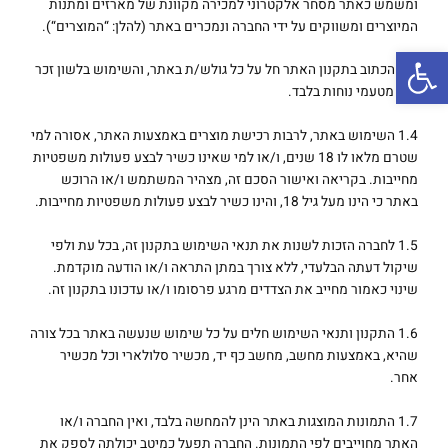
ומשמש כאתר מסחר אלקטרוני למכירה מקוונת של מארזים ומתנות
המיוצרים ומשווקים על ידי החברה ונמכרים באתר (להלן: “המוצרים“).
פתח סרגל נגישות
1.3 הכתוב בתקנון האתר חל על כל גולש/ת באתר, והשימוש בלשון זכר
הוא מטעמי נוחות בלבד.
1.4 השימוש באתר, לרבות רכישת מוצרים באמצעות האתר, אסורה למי
שטרם מלאו לו 18 שנים, ו/או למי שאינו כשיר לבצע פעולות משפטיות
מחייבות. בקריאה ואישור הסכם זה, מצהיר המשתמש ו/או הרוכש
באתר כי הינו מעל גיל 18, והינו כשיר לבצע פעולות משפטיות מחייבות.
1.5 לחברה הזכות לשנות את תנאי השימוש בתקנון זה, בכל עת ולפי
שיקול דעתה הבלעדי, ללא צורך במתן התראה ו/או הודעה מוקדמת.
שינוי כאמור מחייב את הצדדים מרגע פרסומו ו/או עדכונו בתקנון זה.
1.6 התקנון ותנאי השימוש חלים על כל שימוש שנעשה באתר בכל צורה
שהיא, באמצעות מחשב, מחשב כף יד, מכשיר סלולארי וכל מכשיר
אחר.
1.7 התמונות המוצגות באתר הינן להמחשה בלבד, ואין החברה ו/או
האתר מחוייבים לפי התמונות. החברה תפעל כמיטב יכולתה לספק את