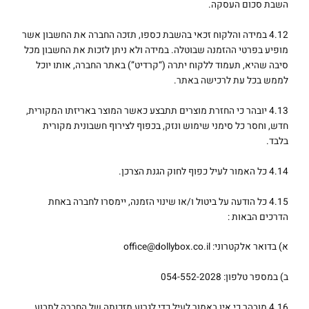
השבת סכום העסקה.
4.12 במידה והלקוח זכאי בהשבת כספו, תזכה החברה את החשבון אשר
מופיע בפרטי ההזמנה שבוטלה. במידה ולא ניתן לזכות את החשבון מכל
סיבה שהיא, תעמוד ללקוח יתרה (“קרדיט”) באתר החברה, אותו יוכל
לממש בכל עת לרכישה באתר.
4.13 יובהר כי החזרת מוצרים תתבצע כאשר המוצר באריזתו המקורית,
חדש, וחסר כל סימני שימוש ונזק, בכפוף לצירוף חשבונית מקורית
בלבד.
4.14 כל האמור לעיל כפוף לחוק הגנת הצרכן.
4.15 כל הודעה על ביטול ו/או שינוי הזמנה, יימסרו לחברה באחת
הדרכים הבאות :
א) בדואר אלקטרוני: office@dollybox.co.il
ב) במספר טלפון: 054-552-2028
4.16 מובהר כי אין באמור לעיל כדי לגרוע מזכותה של החברה לתבוע