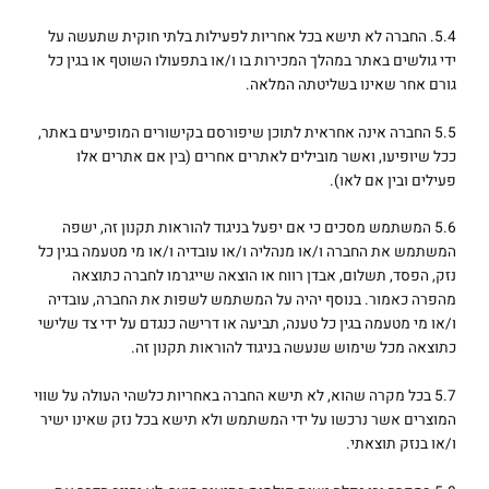
5.4. החברה לא תישא בכל אחריות לפעילות בלתי חוקית שתעשה על
ידי גולשים באתר במהלך המכירות בו ו/או בתפעולו השוטף או בגין כל
גורם אחר שאינו בשליטתה המלאה.
5.5 החברה אינה אחראית לתוכן שיפורסם בקישורים המופיעים באתר,
ככל שיופיעו, ואשר מובילים לאתרים אחרים (בין אם אתרים אלו
פעילים ובין אם לאו).
5.6 המשתמש מסכים כי אם יפעל בניגוד להוראות תקנון זה, ישפה
המשתמש את החברה ו/או מנהליה ו/או עובדיה ו/או מי מטעמה בגין כל
נזק, הפסד, תשלום, אבדן רווח או הוצאה שייגרמו לחברה כתוצאה
מהפרה כאמור. בנוסף יהיה על המשתמש לשפות את החברה, עובדיה
ו/או מי מטעמה בגין כל טענה, תביעה או דרישה כנגדם על ידי צד שלישי
כתוצאה מכל שימוש שנעשה בניגוד להוראות תקנון זה.
5.7 בכל מקרה שהוא, לא תישא החברה באחריות כלשהי העולה על שווי
המוצרים אשר נרכשו על ידי המשתמש ולא תישא בכל נזק שאינו ישיר
ו/או בנזק תוצאתי.