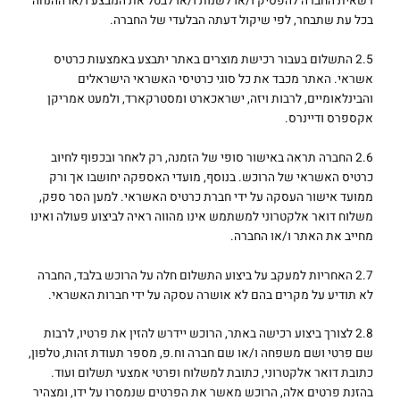
רשאית החברה להפסיק ו/או לשנות ו/או לבטל את המבצע ו/או ההנחה
בכל עת שתבחר, לפי שיקול דעתה הבלעדי של החברה.
2.5 התשלום בעבור רכישת מוצרים באתר יתבצע באמצעות כרטיס
אשראי. האתר מכבד את כל סוגי כרטיסי האשראי הישראלים
והבינלאומיים, לרבות ויזה, ישראכארט ומסטרקארד, ולמעט אמריקן
אקספרס ודיינרס.
2.6 החברה תראה באישור סופי של הזמנה, רק לאחר ובכפוף לחיוב
כרטיס האשראי של הרוכש. בנוסף, מועדי האספקה יחושבו אך ורק
ממועד אישור העסקה על ידי חברת כרטיס האשראי. למען הסר ספק,
משלוח דואר אלקטרוני למשתמש אינו מהווה ראיה לביצוע פעולה ואינו
מחייב את האתר ו/או החברה.
2.7 האחריות למעקב על ביצוע התשלום חלה על הרוכש בלבד, החברה
לא תודיע על מקרים בהם לא אושרה עסקה על ידי חברות האשראי.
2.8 לצורך ביצוע רכישה באתר, הרוכש יידרש להזין את פרטיו, לרבות
שם פרטי ושם משפחה ו/או שם חברה וח.פ, מספר תעודת זהות, טלפון,
כתובת דואר אלקטרוני, כתובת למשלוח ופרטי אמצעי תשלום ועוד.
בהזנת פרטים אלה, הרוכש מאשר את הפרטים שנמסרו על ידו, ומצהיר