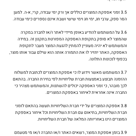
3.5 זמני אספקת המוצרים כוללים אך ורק ימי עבודה, קרי, א-ה. למען
הסר ספק, ערבי חג, ימי חג וימי שישי ושבת אינם נספרים כימי עבודה.
3.6 על המשתמש להודיע באופן מיידי לאתר ו/או לחברה במקרה
שהמוצר לא סופק בתקופת האספקה המפורטת בתקנון זה. במידה
והמשתמש לא יהיה מעוניין להמתין להגעת המוצר מעבר לתקופת
האספקה, האתר יחזיר לו את התמורה אותה הוא שילם עבור אותו מוצר,
בכפוף לנכונות התלונה.
3.7 המשתמש מאשר וידוע לו כי אספקת המוצרים לכתובת למשלוח
ההזמנה תבוצע באמצעות חברת שליחויות לפי בחירת החברה. בהתאם
לכך מובהר, כי זמני האספקה יכולים להשתנות, והמשתמש מצהיר כי
החברה אינה אחראית לאיחור באספקת המוצרים.
3.8 אספקת המוצרים על ידי חברת השליחויות תעשה בהתאם לזמני
חברת השליחויות, בתיאום עם חברת השליחויות וכל איחור באספקת
המוצרים הינו באחריותה המלאה של חברת השליחויות.
3.9 בזמן אספקת המוצר, רשאים האתר ו/או החברה ו/או מי מטעמם