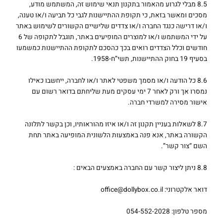
8.5 מבלי לגרוע מהאמור בתקנון תנאי שימוש זה, המשתמש מודע,
מסכים ומאשר בזאת, כי תקופת ההתיישנות לגבי כל תביעה ו/או טענה,
ו/או דרישה כנגד החברה ו/או צדדים שלישיים הקשורים לשימוש באתר
על ידי המשתמש ו/או למוצרים המופיעים באתר, תוגבל לתקופה של 6
חודשים וכלל הצדדים רואים בכך כהסכם לתקופת ההתיישנות כמשמעו
בסעיף 19 בחוק ההתיישנות, תשי”ח-1958.
8.6 כל הודעה ו/או מסמך משפטי לאתר ו/או לחברה, ייחשבו כאילו
נמסרו אך ורק לאחר 7 ימי עסקים מעת שליחתם בדואר רשום עם
אישור מסירה למשרדי חברה.
8.7 לשאלות בעניין תקנון זה ו/או איזו מהוראותיו, וכן בקשר לתלונה
הקשורה באתר, אנא פנה באמצעות הלשונית המופיעה באתר תחת
השם “צור קשר”.
8.8 ניתן ליצור קשר עם החברה באמצעים הבאים :
דואר אלקטרוני: office@dollybox.co.il
מספר טלפון: 054-552-2028