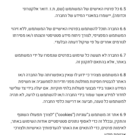
6.5 כל פרטיו האישים של המשתמש (שם, ת.ז. דואר אלקטרוני
וכדומה), יישמרו במאגרי המידע של החברה.
6.6 החברה תוכל להשתמש בפרטיו האישיים של המשתמש, ללא זיהוי
המשתמש הספציפי, לצורך ניתוח מידע סטטיסטי והצגתו ו/או מסירתו
לגורמים אחרים על פי שיקול דעתה הבלעדי.
6.7 החברה לא תעשה כל שימוש בפרטים שנמסרו על ידי המשתמש
באתר, אלא בהתאם לתקנון זה.
6.8 המשתמש מצהיר כי ידוע לו שאין באפשרותה של החברה ו/או
האתר להבטיח חסינות מוחלטת מפני חדירות למחשביה או חשיפת
המידע האגור בידי מבצעי פעולות בלתי חוקיות. אם יעלה בידי צד שלישי
לחדור למידע אשר שמור בידי החברה ו/או להשתמש בו לרעה, לא תהיה
למשתמש כל טענה, תביעה או דרישה כלפי החברה.
6.9 אתר זה משתמש ב”עוגיות (“cookies”) “לצורך תפעולו השוטף
והתקין, ובכלל זה כדי לאסוף נתונים סטטיסטיים אודות השימוש באתר,
לאימות פרטים, כדי להתאים את האתר להעדפותיך האישיות ולצורכי
אבטחת מידע.