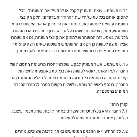
6.14 משתמש שאינו מעוניין לקבל או להפעיל את “העוגיות”, יוכל
לחסום אותם בכל עת על ידי שינוי ההגדרות בדפדפן. חלק מקובצי
העוגיות עשויים לפקוע כאשר יסגור את הדפדפן או את היישום בו הוא
משתמש, וייתכן שאחרים יישמרו על גבי הזיכרון במכשירו או במחשבו.
בכל עת, באפשרות המשתמש למחוק את קובצי העוגיות, גם אם נשמרו
אצלו. מוצע לעשות כן רק אם המשתמש משוכנע שאינו רוצה שהאתר,
התכנים המופיעים בו והשירותים המוצעים דרכו יותאמו להעדפותיך.
6.15 משתמש אשר מעוניין לבקש שפרטיו יוסרו מרשימת התפוצה של
החברה ו/או האתר, רשאי לעשות זאת בכל עת באמצעות לחיצה על
קישור ההסרה בתחתית כל הודעה פרסומת שתשלח אליו מהאתר ו/או
החברה. בנוסף ראשי המשתמש לשלוח בקשת הסרה לכתובת החברה
המופיע בהסכם זה.
קניין רוחני
7.1 החברה היא בעלת זכויות היוצרים באתר, לרבות שמו, תכניו, עיצובו,
וכל תוכן אחר שבאתר המשמש לפעילותו.
7.2 כל המידע ו/או התכנים המופיעים באתר, לרבות עיצובים, איורים