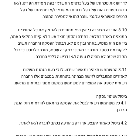
לדרוש את נוכחותו של בעל כרטיס האשראי בעת מסירת הפריט, ו/או
הצגת תעודת זהות של בעל כרטיס האשראי ו/או חתימתו של בעל
כרטיס האשראי על גבי שובר כתנאי למסירה המוצר.
3.10 החברה מצהירה כי אין היא מתחייבת להחזיק את כל המוצרים
המוצגים באתר במלאי. במידה והוזמן מוצר אשר לא קיים במלאי האתר,
בין אם הוא מופיע באתר ובין אם לא, תבוטל העסקה והחברה תשיב
ללקוח את כספו. מובהר בזאת כי במקרה שכזה, מובהר לרוכש כי בכל
מקרה שכזה לא תהיה לו טענה ו/או דרישה כלפי החברה.
3.11 המשתמש מצהיר ומאשר שידוע לו כי בעת הזמנת משלוח
לאזורים המוגבלים לגישה מבחינה ביטחונית, במצבים אלו החברה
רשאית לספק את המוצרים למשתמש במקום סמוך ובתיאום מראש.
ביטול/שינוי עסקה
4.1 כל משתמש רשאי לבטל את העסקה בהתאם להוראות חוק הגנת
הצרכן.
4.2 ביטול כאמור יתבצע אך ורק בהודעה בכתב לחברה ו/או לאתר.