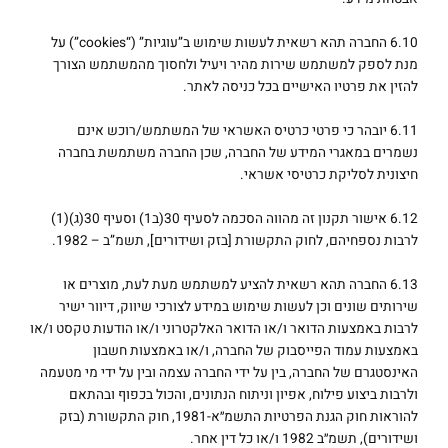
6.10 החברה תהא רשאית לעשות שימוש ב”עוגיות” (“cookies”) על
מנת לספק למשתמש שירות מהיר ויעיל ולחסוך מהמשתמש הצורך
להזין את פרטיו האישיים בכל כניסה לאתר.
6.11 יובהר כי פרטי כרטיס האשראי של המשתמש/רוכש אינם
נשמרים במאגרי המידע של החברה, שכן החברה משתמשת בחברה
חיצונית לסליקת כרטיסי אשראי.
6.12 אישור תקנון זה מהווה הסכמה לסעיף 30(ב1) וסעיף 30(ג)(1)
לרבות נספחיהם, לחוק התקשורת [בזק ושידורים], תשמ”ב – 1982.
6.13 החברה תהא רשאית להציע למשתמש מעת לעת, מוצרים או
שירותים שונים וכן לעשות שימוש במידע לצורכי שיווק, דיוור ישיר
לרבות באמצעות הדואר ו/או הדואר האלקטרוני ו/או הודעות טקסט ו/או
באמצעות עמוד הפייסבוק של החברה, ו/או באמצעות חשבון
האינסטגרם של החברה, בין על ידי החברה עצמה ובין על ידי מי מטעמה
ולרבות ביצוע פילוח, אפיון וניתוח הנתונים, והכול בכפוף ובהתאם
להוראות חוק הגנת הפרטיות התשמ״א-1981, חוק התקשורת (בזק
ושידורים), תשמ״ב 1982 ו/או כל דין אחר.