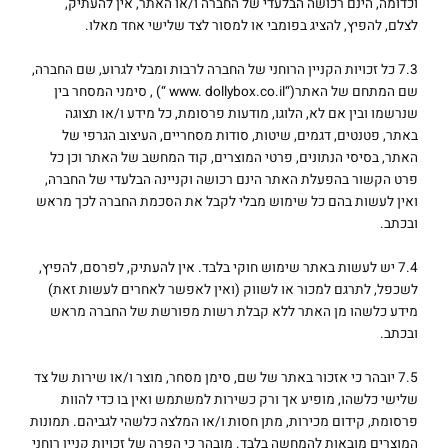
וכדומה, הינם רכושה הבלעדי של החברה ו/או האתר, אין להעתיק,
לצלם, להפיץ, להציג בפומבי או למסור לצד שלישי אחד מאלו.
7.3 כל זכויות הקניין הרוחני של החברה לרבות ומבלי לגרוע, שם החברה,
שם המתחם של האתר(“www. dollybox.co.il “) , סימני המסחר בין
שנרשמו ובין אם לא, הלוגו, מודעות פרסומת, כל מידע ו/או תצוגה
באתר, פטנטים, דגמים, שיטות, סודות מסחריים, העיצוב הגרפי של
האתר, בסיסי הנתונים, פרטי המוצרים, קוד המחשב של האתר וכן כל
פרט הקשור בהפעלת האתר הינם רכושה וקניינה הבלעדי של החברה,
ואין לעשות בהם כל שימוש מבלי לקבל את הסכמת החברה לכך מראש
ובכתב.
7.4 יש לעשות באתר שימוש חוקי בלבד. אין להעתיק, לפרסם, להפיץ,
לשכפל, לתרגם למכור או לשווק (ואין לאפשר לאחרים לעשות זאת)
מידע כלשהו מן האתר ללא קבלת רשות מפורשת של החברה מראש
ובכתב.
7.5 יובהר כי אזכור באתר של שם, סימן מסחר, מוצר ו/או שירות של צד
שלישי כלשהו, מופיע אך ורק כשירות למשתמש ואין בו כדי להוות
פרסומת, קידום מכירות, מתן חסות ו/או המלצה כלשהי לגביהם. תמונות
המוצרים מובאות להמחשה בלבד. מובהר כי הפרה של זכויות קניין רוחני