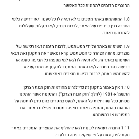
המוצרים הדומים לתמונות ככל האפשר.
1.8 המשתמש באתר מסכים כי לא תהיה לו כל טענה ו/או דרישה כלפי
החברה בגין שינויים של האתר, לרבות תכניו, ו/או תקלות שעלולות
להתרחש באתר.
1.9 השימוש באתר על ידי המשתמש, לרבות הזמנה ו/או רכישה של
מוצרים, מהווה הצהרה כי המשתמש קרא ומאשר את התקנון ואת תנאי
השימוש באתר זה, ולא תהיה לו ו/או למי מטעמו כל תביעה, טענה או
דרישה כנגד החברה ו/או האתר. המתנגד לתקנון זה מתבקש לא
להשתמש באתר, לרבות רכישת מוצרים באמצעותו.
1.10 אין באמור בתקנון זה כדי לגרוע מהוראות חוק הגנת הצרכן,
התשמ”א-1981 (להלן: “חוק הגנת הצרכן“), והתקנות אשר הותקנו
מכוחו, ככל שהן חלות על האתר, למעט במקרים בהם ניתן להתנות על
הוראות כאמור, והתניה כאמור בוצעה במסגרת פעילות האתר, אם
במפורש או במשתמע.
1.11 החברה רשאית לשנות ו/או להחליף את המוצרים הנמכרים באתר
מעת לעת, וזאת על פי שיקול דעתה הבלעדי.