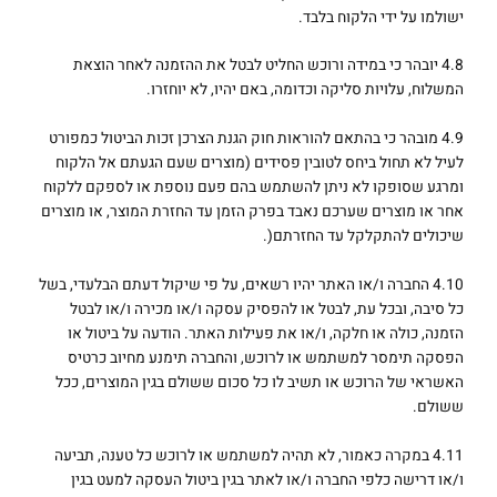
ישולמו על ידי הלקוח בלבד.
4.8 יובהר כי במידה ורוכש החליט לבטל את ההזמנה לאחר הוצאת
המשלוח, עלויות סליקה וכדומה, באם יהיו, לא יוחזרו.
4.9 מובהר כי בהתאם להוראות חוק הגנת הצרכן זכות הביטול כמפורט
לעיל לא תחול ביחס לטובין פסידים (מוצרים שעם הגעתם אל הלקוח
ומרגע שסופקו לא ניתן להשתמש בהם פעם נוספת או לספקם ללקוח
אחר או מוצרים שערכם נאבד בפרק הזמן עד החזרת המוצר, או מוצרים
שיכולים להתקלקל עד החזרתם(.
4.10 החברה ו/או האתר יהיו רשאים, על פי שיקול דעתם הבלעדי, בשל
כל סיבה, ובכל עת, לבטל או להפסיק עסקה ו/או מכירה ו/או לבטל
הזמנה, כולה או חלקה, ו/או את פעילות האתר. הודעה על ביטול או
הפסקה תימסר למשתמש או לרוכש, והחברה תימנע מחיוב כרטיס
האשראי של הרוכש או תשיב לו כל סכום ששולם בגין המוצרים, ככל
ששולם.
4.11 במקרה כאמור, לא תהיה למשתמש או לרוכש כל טענה, תביעה
ו/או דרישה כלפי החברה ו/או לאתר בגין ביטול העסקה למעט בגין