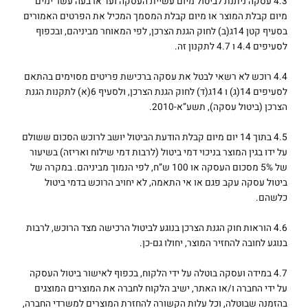
4.3 עסקה ניתנת לביטול מיום עשיית העסקה ועד ארבעה עשר ימים
מיום קבלת המוצר או מיום קבלת המסמך המכיל את הפרטים האמורים
בסעיף קטן 14ג(ב) לחוק הגנת הצרכן, לפי המאוחר מביניהם, ובכפוף
לסעיפים 4.4 ו 4.7 לתקנון זה.
4.4 רוכש לא רשאי לבטל את עסקה ברכישת פריטים מסוימים בהתאם
לסעיפים 14(ג) ו 14ג(ד) לחוק הגנת הצרכן, ולסעיף 6(א) לתקנות הגנת
הצרכן (ביטול עסקה), תשע”א-2010.
4.5 בתוך 14 יום מיום קבלת הודעת הביטול יושב לרוכש הסכום ששולם
על ידו בגין המוצר בניכוי דמי ביטול (לרבות דמי שילוח ואריזה) בשיעור
של 5% מסכום העסקה או 100 ש”ח, לפי הנמוך מביניהם. במקרה של
ביטול עסקה עקב פגם או אי התאמה, לא יחויב הרוכש בדמי ביטול
כלשהם.
4.6 הוראות חוק הגנת הצרכן בנוגע לביטול הרכישה מצד הרוכש, לרבות
בנוגע לחובה להחזיר המוצר, יחולו גם-כן.
4.7 במידה ועסקה בוטלה על ידי הלקוח, בכפוף לאישור ביטול העסקה
על ידי החברה ו/או האתר, ישיב הלקוח לחברה את המוצרים המוצגים
בהזמנה שבוטלה, וכל עלות הקשורה להחזרת המוצרים למשרדי החברה,