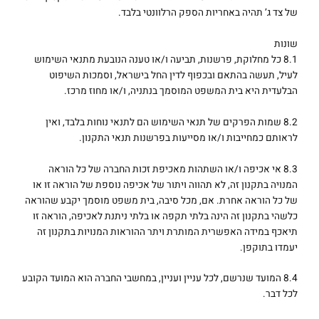
של צד ג’ תהיה באחריות הספק הרלוונטי בלבד.
שונות
8.1 כל מחלוקת, פרשנות, תביעה ו/או טענה הנובעת מתנאי השימוש
לעיל, תעשה בהתאם ובכפוף לדין החל בישראל, וסמכות השיפוט
הבלעדית היא בית המשפט המוסמך בנתניה, ו/או מחוז מרכז.
8.2 שמות הפרקים של תנאי השימוש הם לתנאי נוחות בלבד, ואין
לראותם כמחייבות ו/או מסייעות בפרשנות תנאי התקנון.
8.3 אי אכיפה ו/או השתהות מאכיפת זכות החברה של כל הוראה
המנויה בתקנון זה, לא תהווה ויתור של אכיפה נוספת של הוראה זו או
של כל הוראה אחרת. אם, מכל סיבה, בית משפט מוסמך יקבע שהוראה
כלשהי בתקנון זה הינה בלתי תקפה או בלתי ניתנת לאכיפה, הוראה זו
תיאכף במידה האפשרית המותרת ויתר ההוראות המנויות בתקנון זה
יעמדו בתוקפן.
8.4 המועד שנרשם, לכל עניין ועניין, במחשבי החברה הוא המועד הקובע
לכל דבר.