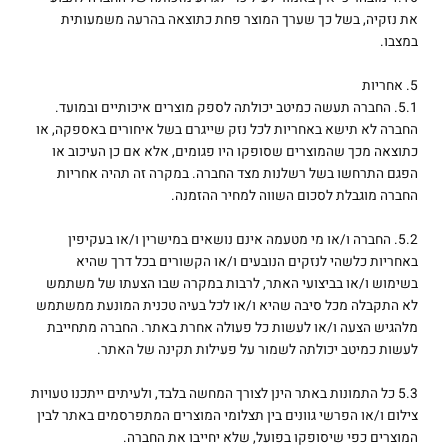
את נזקיה, בשל כך שערך המוצר פחת כתוצאה בהרעה משמעותית
במצבו.
5. אחריות
5.1. החברה תעשה כמיטב יכולתה לספק מוצרים איכותיים ובמועד.
החברה לא תישא באחריות לכל נזק שייגרם בשל איחורים באספקה, או
כתוצאה מכך שהמוצרים שסופקו היו פגומים, אלא אם כן העיכוב או
הפגם התרחשו בשל רשלנות מצד החברה. במקרה זה תהיה אחריות
החברה מוגבלת לסכום השווה למחיר ההזמנה.
5.2. החברה ו/או מי מטעמה אינם נושאים במישרין ו/או בעקיפין
באחריות כלשהי לנזקים הנובעים ו/או הקשורים בכל דרך שהיא
בשימוש ו/או בביצועי האתר, לרבות במקרה שבו הצעתו של משתמש
לא התקבלה מכל סיבה שהיא ו/או לכל בעיה טכנית המונעת ממשתמש
מלהגיש הצעה ו/או לעשות כל פעולה אחרת באתר. החברה מתחייבת
לעשות כמיטב יכולתה לשמור על פעילות תקינה של האתר.
5.3 כל התמונות באתר הינן לצורך המחשה בלבד, ולעיתים ייתכנו טעויות
צילום ו/או הפרשי גוונים בין תצלומי המוצרים המתפרסמים באתר לבין
המוצרים כפי שיסופקו בפועל, שלא יחייבו את החברה.