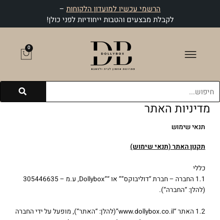
ילוג
הרשמי עכשיו למועדון הלקוחות
–
תוכן
לקבלת מבצעים והטבות ייחודיות לפני כולן!
0
עגלת
קניות
חיפוש
מדיניות האתר
תנאי שימוש
תקנון האתר (תנאי שימוש)
כללי
1.1 החברה – חברת “דוליבוקס”” או “”Dollybox, ע.מ – 305446635
(להלן: “החברה“).
1.2 האתר “www.dollybox.co.il”(להלן: “האתר“), מופעל על ידי החברה