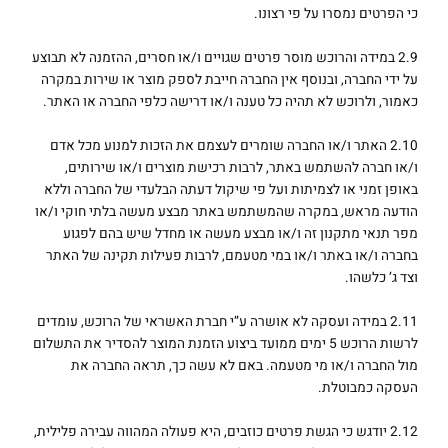
כי הפרטים נמסרו על פי רצונו.
2.9 במידה והרוכש מוסר פרטים שגויים ו/או חסרים, ההזמנה לא תבוצע
על ידי החברה, ובנוסף אין החברה חייבת לספק מוצר או שירות במקרה
כאמור, ולרוכש לא תהיה כל טענה ו/או דרישה כלפי החברה או האתר.
2.10 האתר ו/או החברה שומרים לעצמם את הזכות למנוע מכל אדם
ו/או חברה להשתמש באתר, לרבות רכישת מוצרים ו/או שירותים,
באופן זמני או לצמיתות ועל פי שיקול דעתה הבלעדי של החברה וללא
הודעה מראש, במקרה שהמשתמש באתר מבצע מעשה בלתי חוקי ו/או
מפר תנאי מתקנון זה ו/או מבצע מעשה או מחדל שיש בהם לפגוע
בחברה ו/או באתר ו/או במי מטעמם, לרבות פעילות תקינה של האתר
וצד ג’ כלשהו.
2.11 במידה ועסקה לא אושרה ע”י חברת האשראי של הרוכש, עומדים
לרשות הרוכש 5 ימים ממועד ביצוע הזמנת המוצר להסדיר את התשלום
מול החברה ו/או מי מטעמה. באם לא עשה כך, תראה החברה את
העסקה כמבוטלת.
2.12 יודגש כי הגשת פרטים כוזבים, היא פעולה המהווה עבירה פלילית,