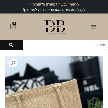
ילוג
הרשמי עכשיו למועדון הלקוחות
–
תוכן
לקבלת מבצעים והטבות ייחודיות לפני כולן!
0
עגלת
קניות
חיפוש