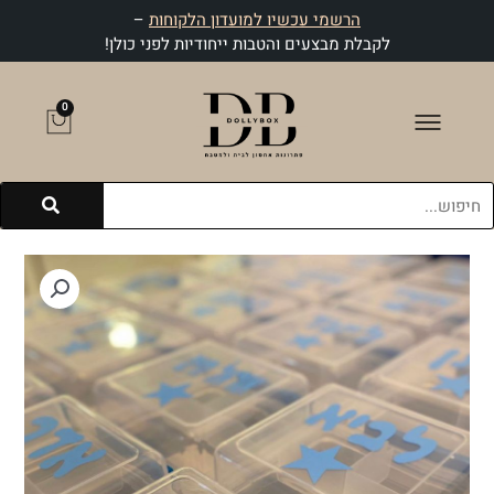
ילוג
הרשמי עכשיו למועדון הלקוחות
–
תוכן
לקבלת מבצעים והטבות ייחודיות לפני כולן!
0
עגלת
קניות
חיפוש