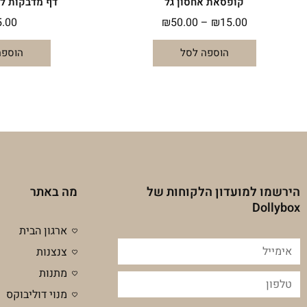
קופסאת אחסון גל
דף מדבקות ל
5.00
₪
50.00
–
₪
15.00
הוספה לסל
הוספה
הירשמו למועדון הלקוחות של
מה באתר
Dollybox
ארגון הבית
אימייל
צנצנות
מתנות
טלפון
מנוי דוליבוקס