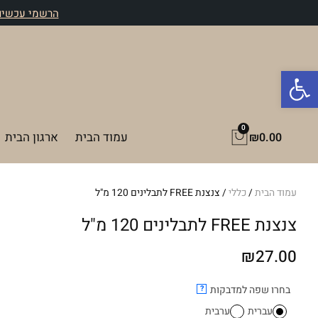
ילוג
הרשמי עכשיו 
תוכן
פתח סרגל נגישות
0
עגלת
עמוד הבית
ארגון הבית
₪
0.00
קניות
עמוד הבית
/
כללי
/ צנצנת FREE לתבלינים 120 מ"ל
צנצנת FREE לתבלינים 120 מ"ל
₪
27.00
כמות
בחרו שפה למדבקות
?
של
עברית
ערבית
צנצנת