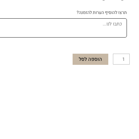
FREE
תרצו להוסיף הערות להזמנה?
לתבלינים
120
מ"ל
הוספה לסל