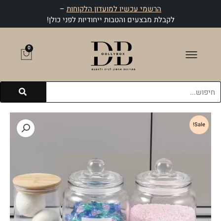
ילוג
הרשמי עכשיו למועדון הלקוחות
–
תוכן
לקבלת מבצעים והטבות ייחודיות לפני כולן!
0
עגלת
קניות
חיפוש
Sale!