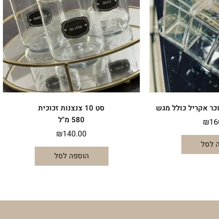
ר אקריל כולל מגש
סט 10 צנצנות זכוכית
580 מ"ל
₪
16
₪
140.00
 לסל
הוספה לסל