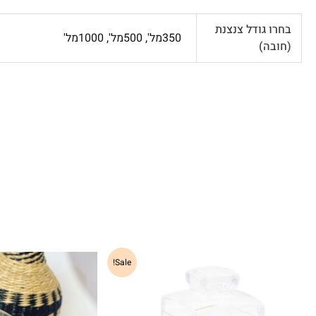
בחרו גודל צנצנת
350מל', 500מל', 1000מל'
(חובה)
למוצר
Sale!
זה
יש
מספר