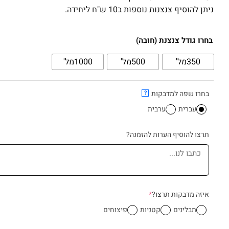
ניתן להוסיף צנצנות נוספות ב10 ש"ח ליחידה.
כמות
בחרו גודל צנצנת (חובה)
של
350מל'
500מל'
1000מל'
סט
10
צנצנות
בחרו שפה למדבקות
?
פלסטיק
עברית
ערבית
עם
מכסה
תרצו להוסיף הערות להזמנה?
דמוי
עץ
(required)
איזה מדבקות תרצו?
*
תבלינים
קטניות
פיצוחים