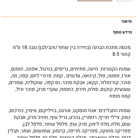
תיאור
מידע נוסף
מכסה מתכת הברגה (בחירה בין שחור/זהב/לבן) גובה 18 ס"מ
קוטר 8.5
שמות הקטניות: חיטה, פתיתים, גריסים, בורגול, אפונה, חומוס,
אורז, פסטה, פול, קינואה, עדשים ‎, קמח, פרורי לחם, קפה, תה,
סוכר, קורנפלור, קקאו, אבקת סוכר, נס קפה, שוקולית, שמרים,
שעועית, קוקוס, סולת, תירס, כוסמת, שקדי מרק, סוכר וניל,
קמח תופח
שמות התבלינים: אגוז מוסקט, אורגנו, בזיליקום, טימין, כורכום,
כמון, צי׳לי חריף, רוזמרין, בהרט, גריל עוף, חוויג׳ מרק, אבקת
שום, מלח, מלח לימון, מרק עוף, פלפל שחור, פלפל לבן,
פפריקה מתוקה, פפריקה חריפה, קינמון, שומשום, זעתר, תבלין
דגים, תבלין שווארמה, תבלין קציצות, מלח גס, פלפל שחור