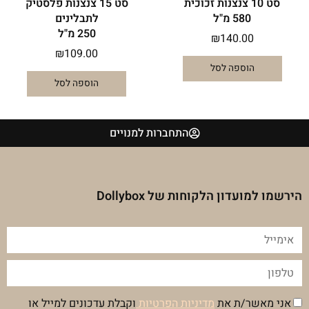
סט 10 צנצנות זכוכית
סט 15 צנצנות פלסטיק
580 מ"ל
לתבלינים
250 מ"ל
₪
140.00
₪
109.00
הוספה לסל
הוספה לסל
התחברות למנויים
הירשמו למועדון הלקוחות של Dollybox
אימייל
טלפון
הסכמה
אני מאשר/ת את
מדיניות הפרטיות
וקבלת עדכונים למייל או