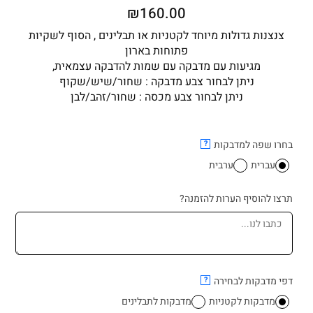
₪
160.00
צנצנות גדולות מיוחד לקטניות או תבלינים , הסוף לשקיות
פתוחות בארון
מגיעות עם מדבקה עם שמות להדבקה עצמאית,
ניתן לבחור צבע מדבקה : שחור/שיש/שקוף
ניתן לבחור צבע מכסה : שחור/זהב/לבן
כמות
בחרו שפה למדבקות
?
של
עברית
ערבית
סט
10
צנצנות
תרצו להוסיף הערות להזמנה?
זכוכית
1000
מ"ל
דפי מדבקות לבחירה
?
מדבקות לקטניות
מדבקות לתבלינים