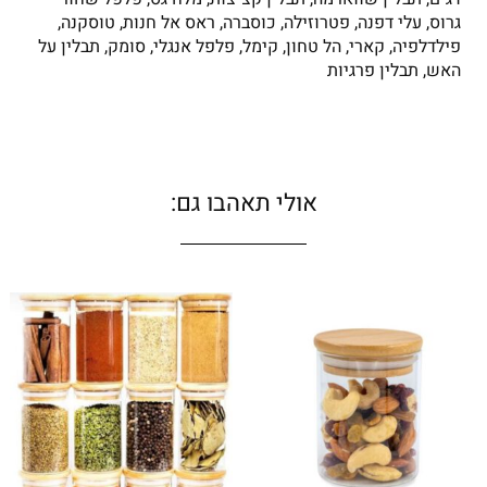
גרוס, עלי דפנה, פטרוזילה, כוסברה, ראס אל חנות, טוסקנה,
פילדלפיה, קארי, הל טחון, קימל, פלפל אנגלי, סומק, תבלין על
האש, תבלין פרגיות
אולי תאהבו גם:
טווח
למוצר
מחירים:
זה
יש
עד
מספר
סוגים.
ניתן
לבחור
את