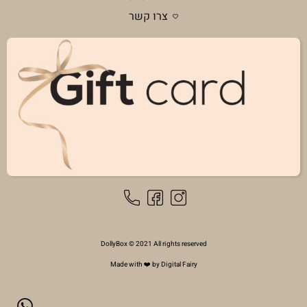
צרו קשר
DollyBox © 2021 All rights reserved
Made with ❤️ by Digital Fairy