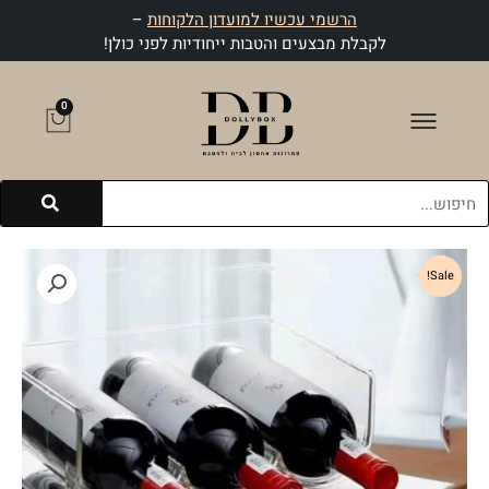
ילוג
הרשמי עכשיו למועדון הלקוחות
–
תוכן
לקבלת מבצעים והטבות ייחודיות לפני כולן!
0
עגלת
קניות
חיפוש
Sale!