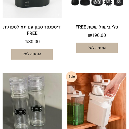
כלי בישול ששת FREE
דיספנסר סבון עם תא לספוגית
FREE
₪
190.00
₪
80.00
הוספה לסל
הוספה לסל
טווח
למוצר
Sale!
מחירים:
זה
יש
עד
מספר
סוגים.
ניתן
לבחור
את
האפשרויות