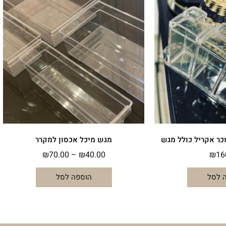
זה
יש
עד
מספר
סוגים.
ניתן
לבחור
את
האפשרויות
בעמוד
המוצר
ר אקריל כולל מגש
מגש מיכל אכסון למקרר
₪
70.00
–
₪
40.00
₪
16
 לסל
הוספה לסל