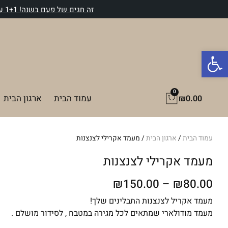
ילוג
זה חגים של פעם בשנה! 1+1 על קופסאות הפלסטיק ו15% הנחה על כל האתר! קוד: Hag15 למעבר לקטגוריה>>
תוכן
פתח סרגל נגישות
0
עגלת
עמוד הבית
ארגון הבית
₪
0.00
קניות
עמוד הבית
/
ארגון הבית
/ מעמד אקרילי לצנצנות
מעמד אקרילי לצנצנות
טווח
₪
150.00
–
₪
80.00
מחירים:
מעמד אקריל לצנצנות התבלינים שלך!
מעמד מודולארי שמתאים לכל מגירה במטבח , לסידור מושלם .
עד