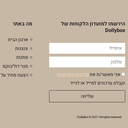
הירשמו למועדון הלקוחות של
מה באתר
Dollybox
ארגון הבית
אימייל
צנצנות
מתנות
טלפון
מנוי דוליבוקס
הסכמה
אני מאשר/ת את
מדיניות הפרטיות
הצעת מחיר על 
מדיניות
וקבלת עדכונים למייל או לנייד
פרטיות
שליחה
DollyBox © 2021 All rights reserved