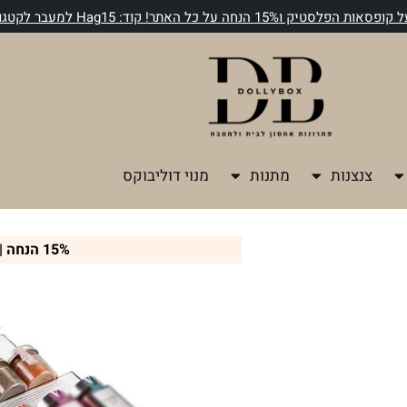
צנצנות
מתנות
מנוי דוליבוקס
15% הנחה | קוד: Hag15