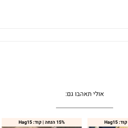
אולי תאהבו גם:
טווח
למוצר
15% הנחה | קוד: Hag15
מחירים: