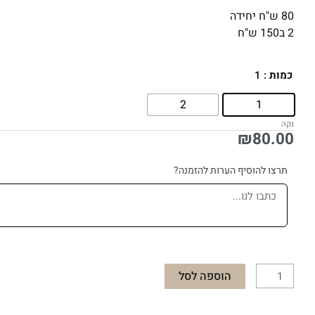
80 ש"ח יחידה
2 ב150 ש"ח
כמות
כמות
: 1
של
2
1
מעמד
אקרילי
נקה
₪
80.00
לצנצנות
תרצו להוסיף הערות להזמנה?
הוספה לסל