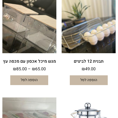
טווח
למוצר
מחירים:
זה
יש
עד
מספר
סוגים.
ניתן
לבחור
את
האפשרו
בעמוד
המוצר
תבנית 12 לביצים
מגש מיכל אכסון עם מכסה עץ
₪
85.00
–
₪
65.00
₪
49.00
הוספה לסל
הוספה לסל