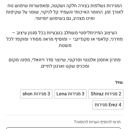
המגירות נשלפות בצורה חלקה ושקטה, ומאפשרות שימוש נוח
לאורך זמן. החומר האיכותי והעמיד קל לניקוי, שומר על שקיפות
ואינו מצהיב, גם בשימוש יומיומי.
העיצוב המינימליסטי משתלב בטבעיות בכל סגנון עיצוב –
מודרני, קלאסי או סקנדינבי – ומוסיף מראה מסודר ומוקפד לכל
משטח.
פתרון אחסון אלגנטי ופרקטי, שיוצר סדר ויזואלי, מפנה מקום
ומכניס שקט וארגון לחיים.
כמות
גודל
של
2 מגירות Shiraz
3 מגירות Lena
3 מגירות shon
מגירות
אקריל
Erez 4 מגירות
-
ארגוניות
מגירה
תרצו להוסיף הערות להזמנה?