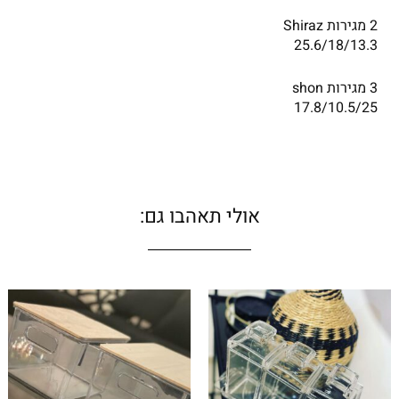
2 מגירות Shiraz
25.6/18/13.3
3 מגירות shon
17.8/10.5/25
אולי תאהבו גם:
טווח
למוצר
מחירים:
זה
יש
עד
מספר
סוגים.
ניתן