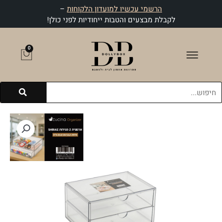
ילוג
הרשמי עכשיו למועדון הלקוחות
–
תוכן
לקבלת מבצעים והטבות ייחודיות לפני כולן!
0
עגלת
קניות
חיפוש