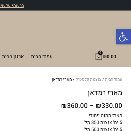
ילוג
הרשמי עכשיו 
תוכן
פתח סרגל נגישות
0
עגלת
עמוד הבית
ארגון הבית
₪
0.00
קניות
עמוד הבית
/
צנצנות פלסטיק
/ מארז רמדאן
מארז רמדאן
טווח
₪
360.00
–
₪
330.00
מחירים:
מארז מתנה ייחודי!
5 יח' צנצנת 350 מל'
עד
5 יח' צנצנת 500 מל'