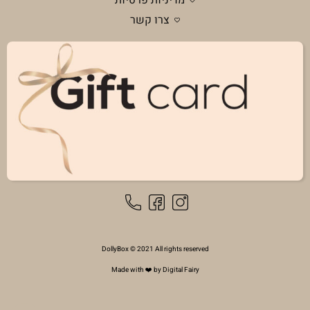
צרו קשר
DollyBox © 2021 All rights reserved
Made with ❤️ by Digital Fairy