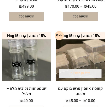
₪
499.00
₪
170.00
–
₪
45.00
הוספה לסל
הוספה לסל
טווח
למוצר
15% הנחה | קוד: Hag15
15% הנחה | קוד: Hag15
Sale!
מחירים:
זה
יש
עד
מספר
סוגים.
ניתן
לבחור
את
אזל מן המלאי
האפשרויות
בעמוד
המוצר
קופסת אחסון פרש בוקס עם
זוג מטחנות זכוכית מלח –
מכסה
פלפל
₪
40.00
₪
45.00
–
₪
10.00