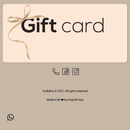
DollyBox © 2021 All rights reserved
Made with ❤️ by Digital Fairy