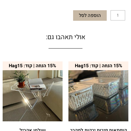
הוספה לסל
אולי תאהבו גם:
טווח
למוצר
15% הנחה | קוד: Hag15
15% הנחה | קוד: Hag15
מחירים:
זה
יש
עד
מספר
סוגים.
ניתן
לבחור
את
האפשרויות
בעמוד
המוצר
קופסאות פירות ירקות למקרר
שולחן אקריל