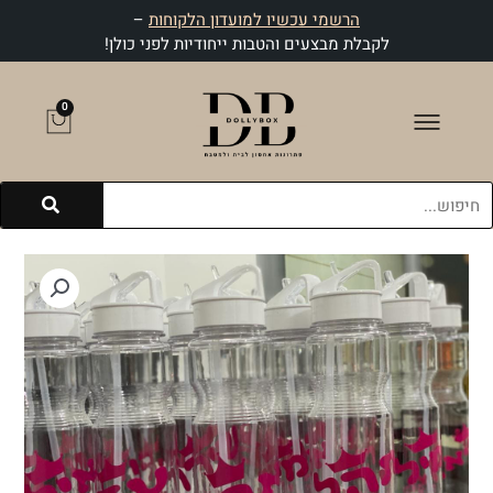
ילוג
הרשמי עכשיו למועדון הלקוחות
–
תוכן
לקבלת מבצעים והטבות ייחודיות לפני כולן!
0
עגלת
קניות
חיפוש