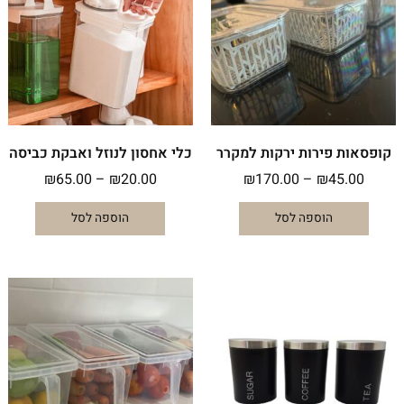
עד
עד
מספר
מספר
סוגים.
סוגים.
ניתן
ניתן
לבחור
לבחור
את
את
האפשרויות
האפשרו
בעמוד
בעמוד
המוצר
המוצר
קופסאות פירות ירקות למקרר
כלי אחסון לנוזל ואבקת כביסה
₪
65.00
–
₪
20.00
₪
170.00
–
₪
45.00
הוספה לסל
הוספה לסל