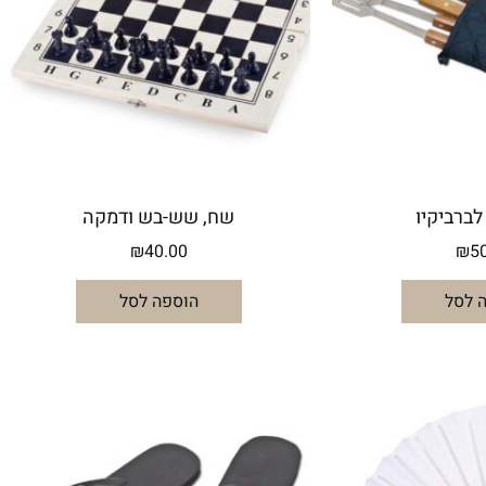
לברביקיו
שח, שש-בש ודמקה
₪
40.00
₪
5
 לסל
הוספה לסל